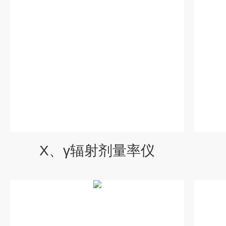
X、γ辐射剂量率仪