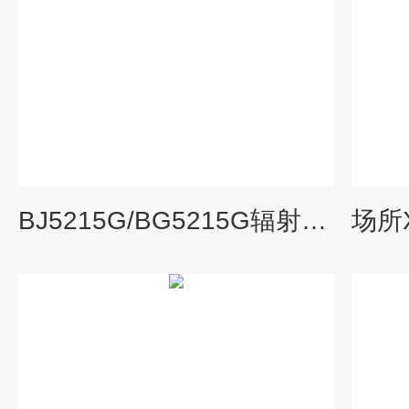
BJ5215G/BG5215G辐射剂量率多功能射线巡检仪