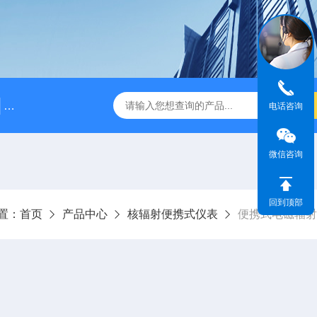
BJ5215L型长杆γ剂量率仪
BJFH-QWX放射性去污箱
电话咨询
微信咨询
回到顶部
置：
首页
产品中心
核辐射便携式仪表
便携式电磁辐射