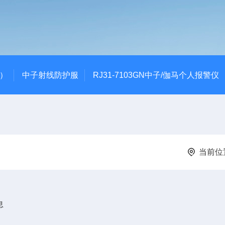
代）
中子射线防护服
RJ31-7103GN中子/伽马个人报警仪
当前位
息