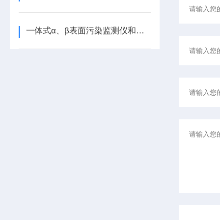
一体式α、β表面污染监测仪和分体式α、β表面污染测量仪有什么不同？