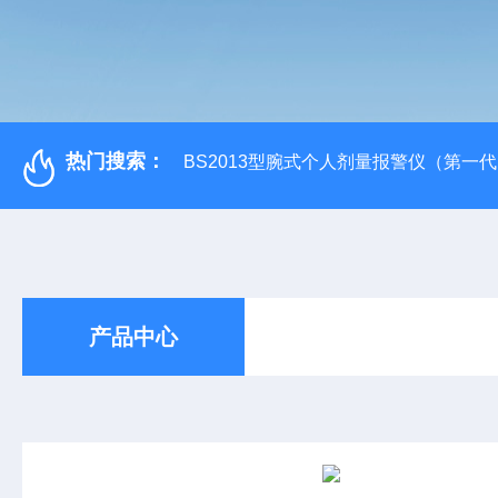
热门搜索：
BS2013型腕式个人剂量报警仪（第一
产品中心