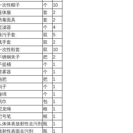
一次性帽子
个
10
连体服
套
2
防毒面具
套
2
过滤器
个
4
除污手套
双
5
线手套
双
2
一次性鞋套
双
10
不锈钢夹子
把
2
手提桶
个
1
喷雾器
个
1
拖把
把
1
刷子
个
1
海绵
个
1
纸巾
包
1
尼龙绳
根
1
记号笔
根
1
人体体表放射性去污剂
瓶
1
放射性表面去污剂
瓶
1