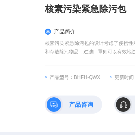
核素污染紧急除污包
产品简介
核素污染紧急除污包的设计考虑了便携性
和存放除污物品，过滤口罩则可以有效地
产品型号：BHFH-QWX
更新时间：2
产品咨询