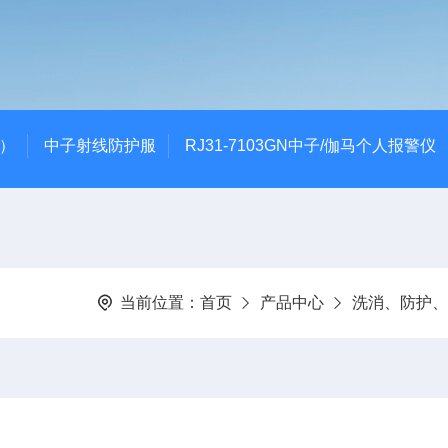
代）
中子射线防护服
RJ31-7103GN中子/伽马个人报警仪
当前位置：
首页
产品中心
洗消、防护、