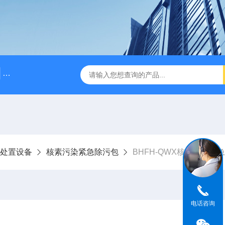
BJ5215L型长杆γ剂量率仪
BJFH-QWX放射性去污箱
处置设备
核素污染紧急除污包
BHFH-QWX核素污染紧
电话咨询