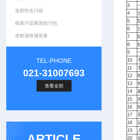
3
放射性去污箱
4
5
核素污染紧急除污包
6
放射源收储装备
7
8
9
TEL-PHONE
10
11
021-31007693
12
13
查看全部
14
15
16
17
18
19
ARTICLE
20