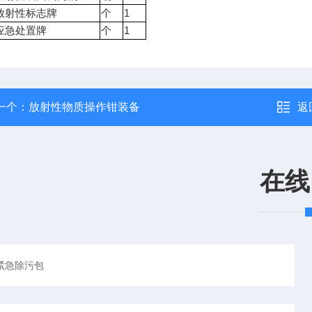
放射性标志牌
个
1
应急处置牌
个
1
一个：
放射性物质操作钳装备
返
在线