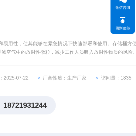
微信咨询
回到顶部
和易用性，使其能够在紧急情况下快速部署和使用。存储桶方
过滤空气中的放射性微粒，减少工作人员吸入放射性物质的风险
025-07-22
厂商性质：生产厂家
访问量：1835
18721931244