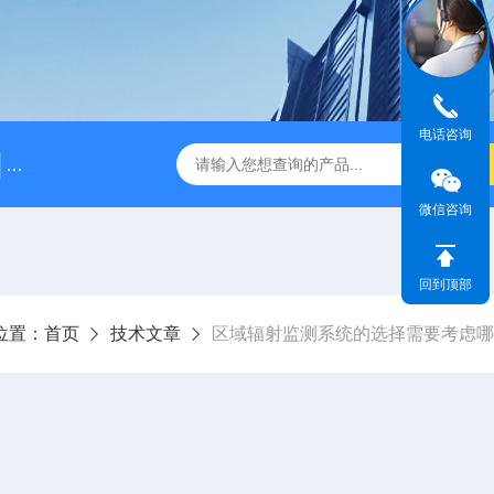
电话咨询
BJ5215L型长杆γ剂量率仪
BJFH-QWX放射性去污箱
微信咨询
回到顶部
位置：
首页
技术文章
区域辐射监测系统的选择需要考虑哪