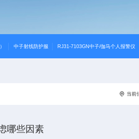
代）
中子射线防护服
RJ31-7103GN中子/伽马个人报警仪
当前
虑哪些因素