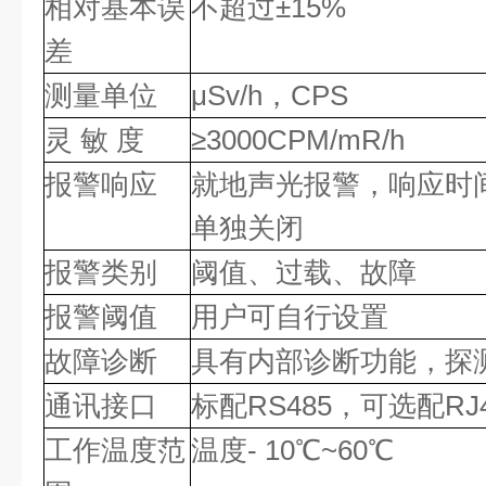
相对基本误
不超过±15%
差
测量单位
μSv/h，CPS
灵 敏 度
≥3000CPM/mR/h
报警响应
就地声光报警，响应时间
单独关闭
报警类别
阈值、过载、故障
报警阈值
用户可自行设置
故障诊断
具有内部诊断功能，探
通讯接口
标配RS485，可选配RJ4
工作温度范
温度- 10℃~60℃