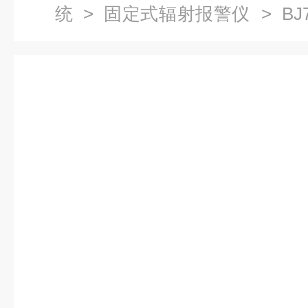
统
>
固定式辐射报警仪
> B
监测仪