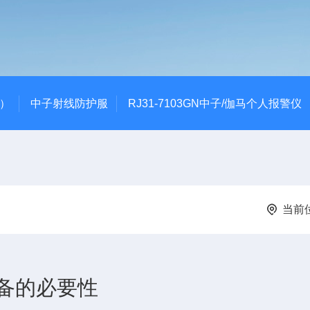
代）
中子射线防护服
RJ31-7103GN中子/伽马个人报警仪
当前
备的必要性