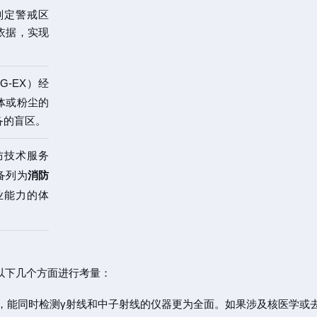
划定警戒区
依据，实现
 G-EX）经
体或粉尘的
备的盲区。
防技术服务
备列为
消防
业能力的体
以下几个方面进行考量：
，能同时检测γ射线和中子射线的仪器更为全面。如果涉及核医学或去