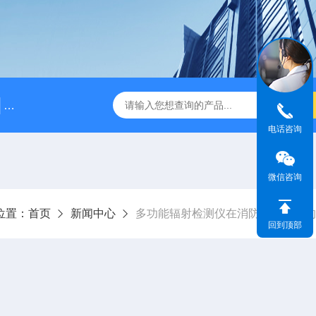
BJ5215L型长杆γ剂量率仪
BJFH-QWX放射性去污箱
电话咨询
微信咨询
位置：
首页
新闻中心
多功能辐射检测仪在消防行业配备的
回到顶部