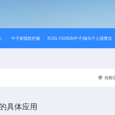
代）
中子射线防护服
RJ31-7103GN中子/伽马个人报警仪
当前
业的具体应用