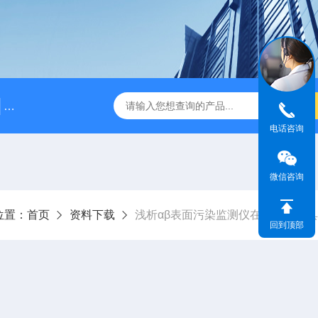
BJ5215L型长杆γ剂量率仪
BJFH-QWX放射性去污箱
电话咨询
微信咨询
位置：
首页
资料下载
浅析αβ表面污染监测仪在多行业的
回到顶部